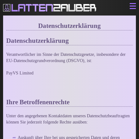
Datenschutzerklärung
Webcam Telefonsex - BeiAnrufSex Testbericht
Datenschutzerklärung
Sichere Pornoseiten
Top10 deutsche Amateur Porno Stars
Verantwortlicher im Sinne der Datenschutzgesetze, insbesondere der
EU-Datenschutzgrundverordnung (DSGVO), ist:
Telefonsex anonym und günstig ganz ohne 0900
7 Dinge die wir dank Pornhub jetzt über VR Pornos wissen
PayVS Limited
Visit-X im Test
ALLE ANZEIGEN
Ihre Betroffenenrechte
Unter den angegebenen Kontaktdaten unseres Datenschutzbeauftragten
können Sie jederzeit folgende Rechte ausüben:
Auskunft über Ihre bei uns gespeicherten Daten und deren